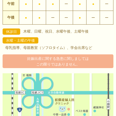
午前
●
●
●
ー
●
●
ー
午後
●
●
ー
ー
●
ー
ー
木曜、日曜、祝日、水曜午後、土曜午後
休診日
水曜・土曜の午後
母乳指導、母親教室（ソフロタイム）、学会出席など
妊娠出産に関する急患に関しましては
この限りではありません。