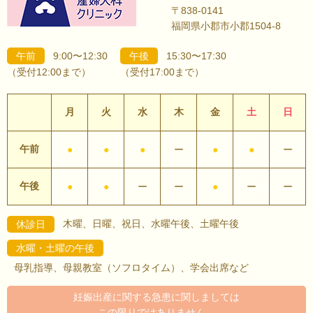
〒838-0141
福岡県小郡市小郡1504-8
午前
9:00〜12:30
午後
15:30〜17:30
（受付12:00まで）
（受付17:00まで）
月
火
水
木
金
土
日
午前
●
●
●
ー
●
●
ー
午後
●
●
ー
ー
●
ー
ー
木曜、日曜、祝日、水曜午後、土曜午後
休診日
水曜・土曜の午後
母乳指導、母親教室（ソフロタイム）、学会出席など
妊娠出産に関する急患に関しましては
この限りではありません。