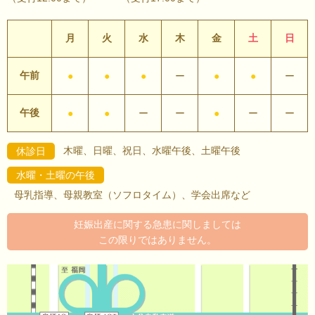
月
火
水
木
金
土
日
午前
●
●
●
ー
●
●
ー
午後
●
●
ー
ー
●
ー
ー
木曜、日曜、祝日、水曜午後、土曜午後
休診日
水曜・土曜の午後
母乳指導、母親教室（ソフロタイム）、学会出席など
妊娠出産に関する急患に関しましては
この限りではありません。