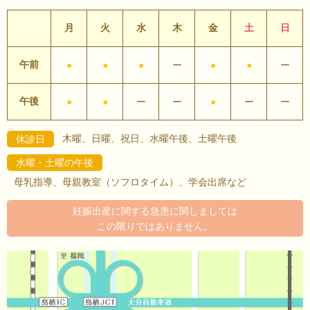
月
火
水
木
金
土
日
午前
●
●
●
ー
●
●
ー
午後
●
●
ー
ー
●
ー
ー
木曜、日曜、祝日、水曜午後、土曜午後
休診日
水曜・土曜の午後
母乳指導、母親教室（ソフロタイム）、学会出席など
妊娠出産に関する急患に関しましては
この限りではありません。