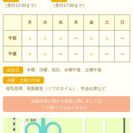
（受付12:00まで）
（受付17:00まで）
月
火
水
木
金
土
日
午前
●
●
●
ー
●
●
ー
午後
●
●
ー
ー
●
ー
ー
木曜、日曜、祝日、水曜午後、土曜午後
休診日
水曜・土曜の午後
母乳指導、母親教室（ソフロタイム）、学会出席など
妊娠出産に関する急患に関しましては
この限りではありません。