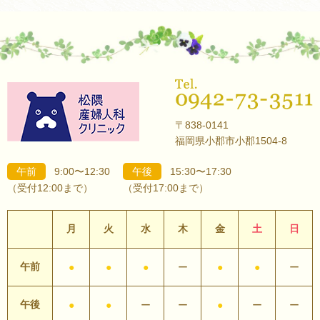
〒838-0141
福岡県小郡市小郡1504-8
午前
9:00〜12:30
午後
15:30〜17:30
（受付12:00まで）
（受付17:00まで）
月
火
水
木
金
土
日
午前
●
●
●
ー
●
●
ー
午後
●
●
ー
ー
●
ー
ー