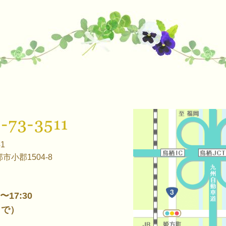
41
市小郡1504-8
0〜17:30
まで）