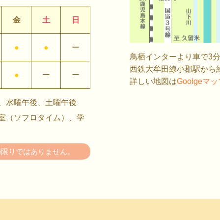
金
土
日
●
●
ー
鳥栖インターより車で3分
西鉄大牟田線小郡駅から約
●
ー
ー
詳しい地図は
Goolgeマ
、水曜午後、土曜午後
室（ソフロタイム）、学
の限りではありません。