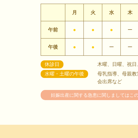
月
火
水
木
午前
●
●
●
ー
午後
●
●
ー
ー
休診日
木曜、日曜、祝日
水曜・土曜の午後
母乳指導、母親教
会出席など
妊娠出産に関する急患に関しましては
こ