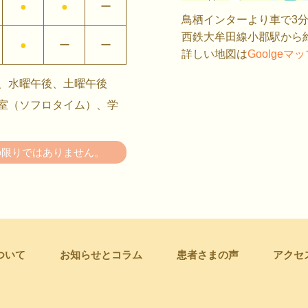
●
●
ー
鳥栖インターより車で3分
西鉄大牟田線小郡駅から約
●
ー
ー
詳しい地図は
Goolgeマ
、水曜午後、土曜午後
室（ソフロタイム）、学
の限りではありません。
ついて
お知らせとコラム
患者さまの声
アクセ