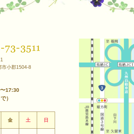
41
市小郡1504-8
0〜17:30
まで）
金
土
日