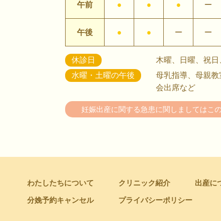
午前
●
●
●
ー
午後
●
●
ー
ー
休診日
木曜、日曜、祝日
水曜・土曜の午後
母乳指導、母親教
会出席など
妊娠出産に関する急患に関しましては
こ
わたしたちについて
クリニック紹介
出産に
分娩予約キャンセル
プライバシーポリシー