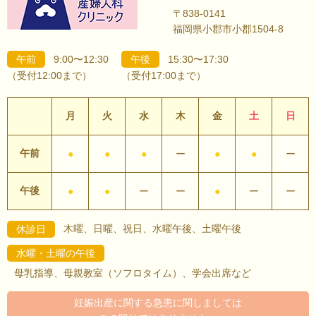
〒838-0141
福岡県小郡市小郡1504-8
午前
9:00〜12:30
午後
15:30〜17:30
（受付12:00まで）
（受付17:00まで）
月
火
水
木
金
土
日
午前
●
●
●
ー
●
●
ー
午後
●
●
ー
ー
●
ー
ー
木曜、日曜、祝日、水曜午後、土曜午後
休診日
水曜・土曜の午後
母乳指導、母親教室（ソフロタイム）、学会出席など
妊娠出産に関する急患に関しましては