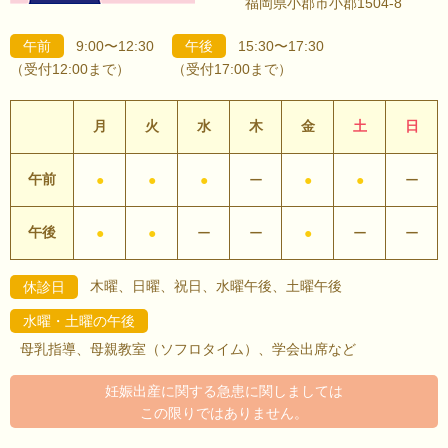
福岡県小郡市小郡1504-8
午前
9:00〜12:30
午後
15:30〜17:30
（受付12:00まで）
（受付17:00まで）
月
火
水
木
金
土
日
午前
●
●
●
ー
●
●
ー
午後
●
●
ー
ー
●
ー
ー
木曜、日曜、祝日、水曜午後、土曜午後
休診日
水曜・土曜の午後
母乳指導、母親教室（ソフロタイム）、学会出席など
妊娠出産に関する急患に関しましては
この限りではありません。