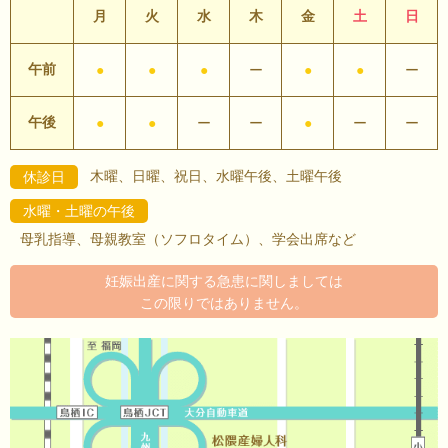
月
火
水
木
金
土
日
午前
●
●
●
ー
●
●
ー
午後
●
●
ー
ー
●
ー
ー
木曜、日曜、祝日、水曜午後、土曜午後
休診日
水曜・土曜の午後
母乳指導、母親教室（ソフロタイム）、学会出席など
妊娠出産に関する急患に関しましては
この限りではありません。