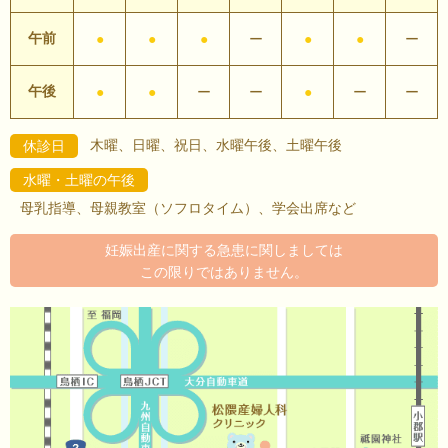
午前
●
●
●
ー
●
●
ー
午後
●
●
ー
ー
●
ー
ー
木曜、日曜、祝日、水曜午後、土曜午後
休診日
水曜・土曜の午後
母乳指導、母親教室（ソフロタイム）、学会出席など
妊娠出産に関する急患に関しましては
この限りではありません。