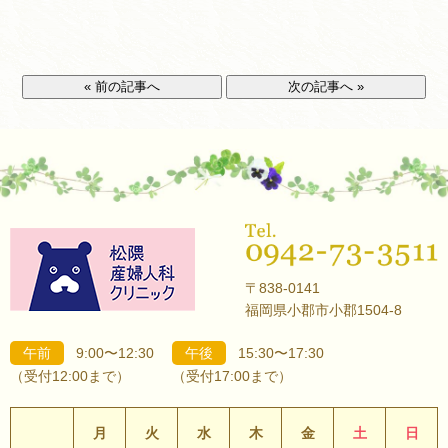
« 前の記事へ
次の記事へ »
〒838-0141
福岡県小郡市小郡1504-8
午前
9:00〜12:30
午後
15:30〜17:30
（受付12:00まで）
（受付17:00まで）
月
火
水
木
金
土
日