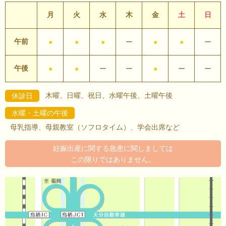
月
火
水
木
金
土
日
午前
●
●
●
ー
●
●
ー
午後
●
●
ー
ー
●
ー
ー
木曜、日曜、祝日、水曜午後、土曜午後
休診日
水曜・土曜の午後
母乳指導、母親教室（ソフロタイム）、学会出席など
妊娠出産に関する急患に関しましては
この限りではありません。