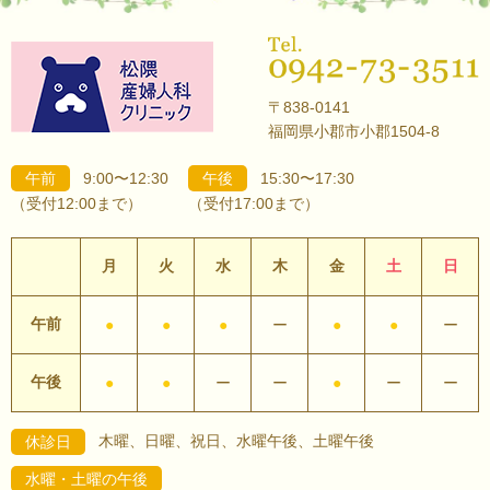
〒838-0141
福岡県小郡市小郡1504-8
午前
9:00〜12:30
午後
15:30〜17:30
（受付12:00まで）
（受付17:00まで）
月
火
水
木
金
土
日
午前
●
●
●
ー
●
●
ー
午後
●
●
ー
ー
●
ー
ー
木曜、日曜、祝日、水曜午後、土曜午後
休診日
水曜・土曜の午後