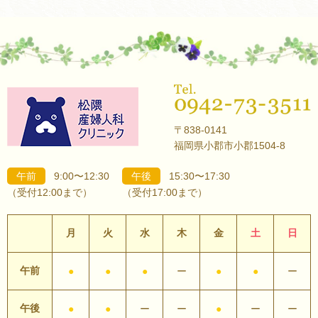
〒838-0141
福岡県小郡市小郡1504-8
午前
9:00〜12:30
午後
15:30〜17:30
（受付12:00まで）
（受付17:00まで）
月
火
水
木
金
土
日
午前
●
●
●
ー
●
●
ー
午後
●
●
ー
ー
●
ー
ー