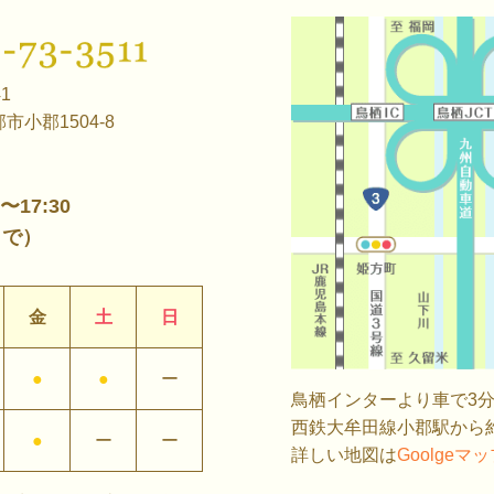
41
市小郡1504-8
0〜17:30
まで）
金
土
日
●
●
ー
鳥栖インターより車で3分
西鉄大牟田線小郡駅から約
●
ー
ー
詳しい地図は
Goolgeマ