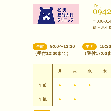
〒838-01
福岡県小郡
9:00〜12:30
15:3
午前
午後
（受付12:00まで）
（受付17:00
月
火
水
木
午前
●
●
●
ー
午後
●
●
ー
ー